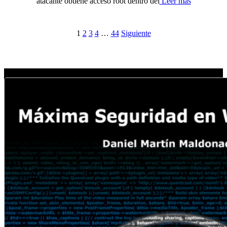
atacante obtiene acceso root dentro del
Leer más
1
2
3
4
…
44
Siguiente