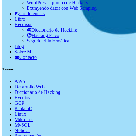
WordPress a prueba de Hackers
Extrayendo datos con Web Scraping
Conferencias
Libro
Recursos
Diccionario de Hacking
Hacking Ético
Seguridad Informática
Blog
Sobre Mi
Contacto
Temas
AWS
Desarrollo Web
Diccionario de Hacking
Eventos
GCP
KrakenD
Linux
MikroTik
MySQL
Noticias
Programación