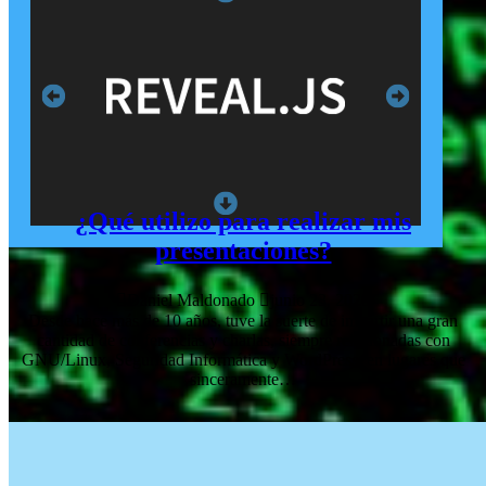
¿Qué utilizo para realizar mis
presentaciones?
Daniel Maldonado
junio 23, 2020
Desde hace más de 10 años, tuve la suerte de impartir una gran
cantidad de conferencias y charlas, siempre relacionadas con
GNU/Linux, Seguridad Informática y WordPress, en lugares que
sinceramente…