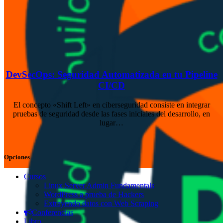
DevSecOps: Seguridad Automatizada en tu Pipeline
CI/CD
El concepto «Shift Left» en ciberseguridad consiste en integrar
pruebas de seguridad desde las fases iniciales del desarrollo, en
lugar…
Opciones
Cursos
Linux Server Admin Fundamentals
WordPress a prueba de Hackers
Extrayendo datos con Web Scraping
Conferencias
Libro