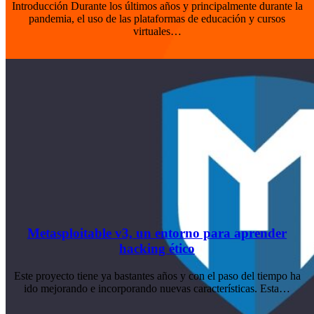
Introducción Durante los últimos años y principalmente durante la
pandemia, el uso de las plataformas de educación y cursos
virtuales…
Metasploitable v3, un entorno para aprender
hacking ético
Este proyecto tiene ya bastantes años y con el paso del tiempo ha
ido mejorando e incorporando nuevas características. Esta…