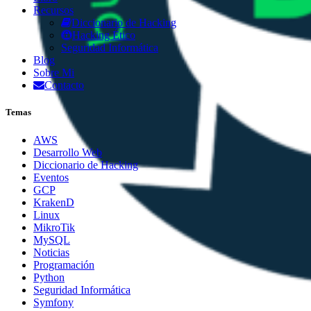
Recursos
Diccionario de Hacking
Hacking Ético
Seguridad Informática
Blog
Sobre Mi
Contacto
Temas
AWS
Desarrollo Web
Diccionario de Hacking
Eventos
GCP
KrakenD
Linux
MikroTik
MySQL
Noticias
Programación
Python
Seguridad Informática
Symfony