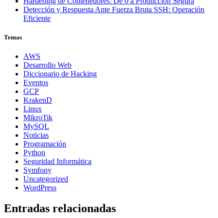
Hardening de Contenedores: De 0 a Producción Segura
Detección y Respuesta Ante Fuerza Bruta SSH: Operación
Eficiente
Temas
AWS
Desarrollo Web
Diccionario de Hacking
Eventos
GCP
KrakenD
Linux
MikroTik
MySQL
Noticias
Programación
Python
Seguridad Informática
Symfony
Uncategorized
WordPress
Entradas relacionadas