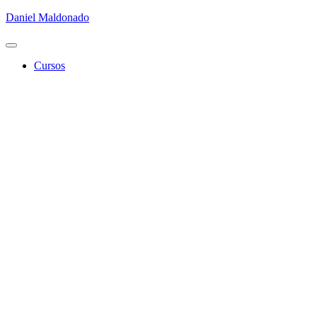
Daniel Maldonado
Cambiar
modo
Cursos
de
navegación