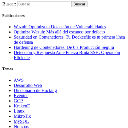
Buscar:
Publicaciones
Wazuh: Optimiza tu Detección de Vulnerabilidades
Optimiza Wazuh: Más allá del escaneo por defecto
Seguridad en Contenedores: Tu Dockerfile es tu primera línea
de defensa
Hardening de Contenedores: De 0 a Producción Segura
Detección y Respuesta Ante Fuerza Bruta SSH: Operación
Eficiente
Temas
AWS
Desarrollo Web
Diccionario de Hacking
Eventos
GCP
KrakenD
Linux
MikroTik
MySQL
Noticias