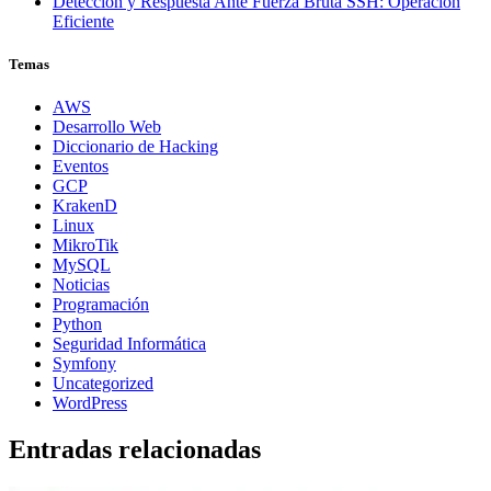
Detección y Respuesta Ante Fuerza Bruta SSH: Operación
Eficiente
Temas
AWS
Desarrollo Web
Diccionario de Hacking
Eventos
GCP
KrakenD
Linux
MikroTik
MySQL
Noticias
Programación
Python
Seguridad Informática
Symfony
Uncategorized
WordPress
Entradas relacionadas