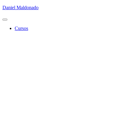
Daniel Maldonado
Cambiar
modo
Cursos
de
navegación