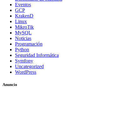
Eventos
GCP
KrakenD
Linux
MikroTik
MySQL
Noticias
Programación
Python
Seguridad Informática
Symfony
Uncategorized
WordPress
Anuncio