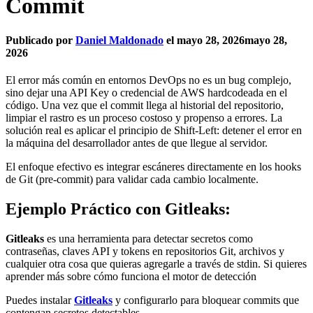
Commit
Publicado por
Daniel Maldonado
el
mayo 28, 2026
mayo 28,
2026
El error más común en entornos DevOps no es un bug complejo,
sino dejar una API Key o credencial de AWS hardcodeada en el
código. Una vez que el commit llega al historial del repositorio,
limpiar el rastro es un proceso costoso y propenso a errores. La
solución real es aplicar el principio de Shift-Left: detener el error en
la máquina del desarrollador antes de que llegue al servidor.
El enfoque efectivo es integrar escáneres directamente en los hooks
de Git (pre-commit) para validar cada cambio localmente.
Ejemplo Práctico con Gitleaks:
Gitleaks
es una herramienta para detectar secretos como
contraseñas, claves API y tokens en repositorios Git, archivos y
cualquier otra cosa que quieras agregarle a través de stdin. Si quieres
aprender más sobre cómo funciona el motor de detección
Puedes instalar
Gitleaks
y configurarlo para bloquear commits que
contengan secretos detectables.