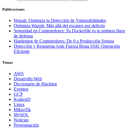
Publicaciones
Wazuh: Optimiza tu Detección de Vulnerabilidades
Optimiza Wazuh: Más allá del escaneo por defecto
Seguridad en Contenedores: Tu Dockerfile es tu primera línea
de defensa
Hardening de Contenedores: De 0 a Producción Segura
Detección y Respuesta Ante Fuerza Bruta SSH: Operación
Eficiente
Temas
AWS
Desarrollo Web
Diccionario de Hacking
Eventos
GCP
KrakenD
Linux
MikroTik
MySQL
Noticias
Programación