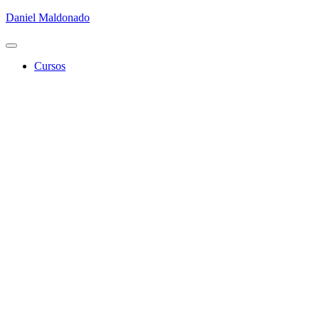
Daniel Maldonado
Cambiar
modo
Cursos
de
navegación