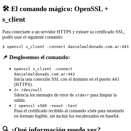
🛠 El comando mágico: OpenSSL +
s_client
Para conectarte a un servidor HTTPS y extraer su certificado SSL,
podés usar el siguiente comando:
$ 
openssl s_client -connect danielmaldonado.com.ar:443 
📌 Desglosemos el comando:
openssl s_client -connect
danielmaldonado.com.ar:443
Inicia una conexión SSL con el dominio en el puerto 443
(HTTPS).
2> /dev/null
Silencia los mensajes de error de
para limpiar la
stderr
salida.
| openssl x509 -noout -text
Pasa el certificado recibido al comando
para mostrarlo
x509
en formato legible, sin incluir los encabezados en base64.
🔍 ¿Qué información puedo ver?