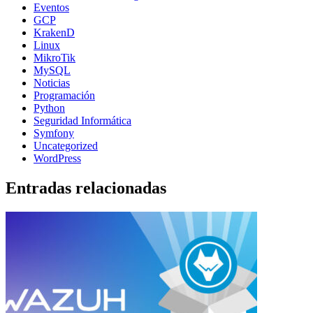
Eventos
GCP
KrakenD
Linux
MikroTik
MySQL
Noticias
Programación
Python
Seguridad Informática
Symfony
Uncategorized
WordPress
Entradas relacionadas