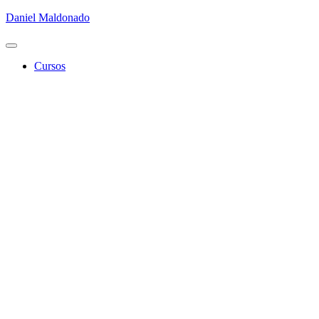
Daniel Maldonado
Cambiar
modo
Cursos
de
navegación