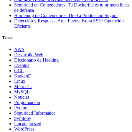
Seguridad en Contenedores: Tu Dockerfile es tu primera línea
de defensa
Hardening de Contenedores: De 0 a Producción Segura
Detección y Respuesta Ante Fuerza Bruta SSH: Operación
Eficiente
Temas
AWS
Desarrollo Web
Diccionario de Hacking
Eventos
GCP
KrakenD
Linux
MikroTik
MySQL
Noticias
Programación
Python
Seguridad Informática
Symfony
Uncategorized
WordPress