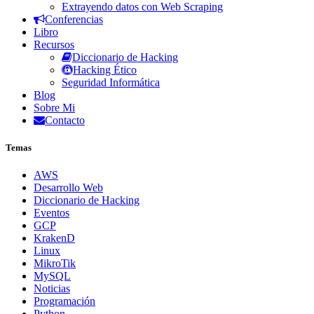
Extrayendo datos con Web Scraping
Conferencias
Libro
Recursos
Diccionario de Hacking
Hacking Ético
Seguridad Informática
Blog
Sobre Mi
Contacto
Temas
AWS
Desarrollo Web
Diccionario de Hacking
Eventos
GCP
KrakenD
Linux
MikroTik
MySQL
Noticias
Programación
Python