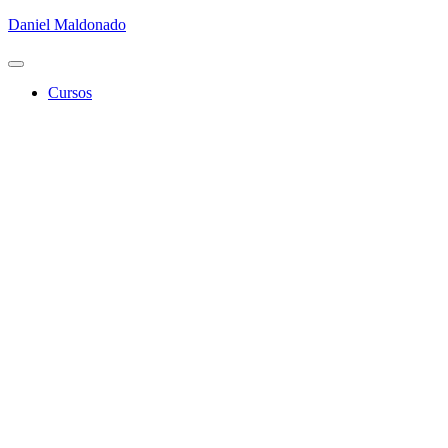
Daniel Maldonado
Cambiar
modo
Cursos
de
navegación