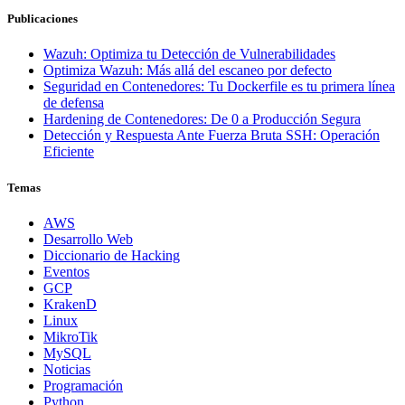
Publicaciones
Wazuh: Optimiza tu Detección de Vulnerabilidades
Optimiza Wazuh: Más allá del escaneo por defecto
Seguridad en Contenedores: Tu Dockerfile es tu primera línea
de defensa
Hardening de Contenedores: De 0 a Producción Segura
Detección y Respuesta Ante Fuerza Bruta SSH: Operación
Eficiente
Temas
AWS
Desarrollo Web
Diccionario de Hacking
Eventos
GCP
KrakenD
Linux
MikroTik
MySQL
Noticias
Programación
Python