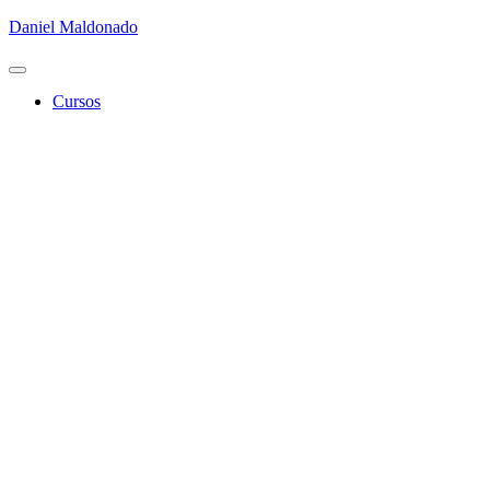
Daniel Maldonado
Cambiar
modo
Cursos
de
navegación