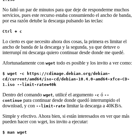
No faltó un par de minutos para que deje de responderme muchos
servicios, pues este recurso estaba consumiendo el ancho de banda,
por esa razón detube la descarga pulsando las teclas:
Ctrl + c
Lo cierto es que necesito ahora dos cosas, la primera es limitar el
ancho de banda de la descarga y la segunda, ya que detuve o
interrunpí mi descarga quiero continuar desde donde me quedé.
Afortunadamente con
todo es posible y los invito a ver como:
wget
$ wget -c https://cdimage.debian.org/debian-
cd/current/amd64/iso-cd/debian-10.4.0-amd64-xfce-CD-
1.iso --limit-rate=40k
Dentro del comando
, utilicé el argumento
ó
wget
-c
--
para continuar desde donde quedó interrumpido el
continue
download, y con
limitar la descarga a 40KB/s.
--limit-rate
Simple y efectivo. Ahora bien, si están interesados en ver que más
pueden hacer con wget, los invito a ejecutar:
$ man wget