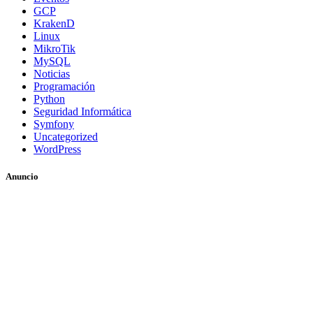
GCP
KrakenD
Linux
MikroTik
MySQL
Noticias
Programación
Python
Seguridad Informática
Symfony
Uncategorized
WordPress
Anuncio