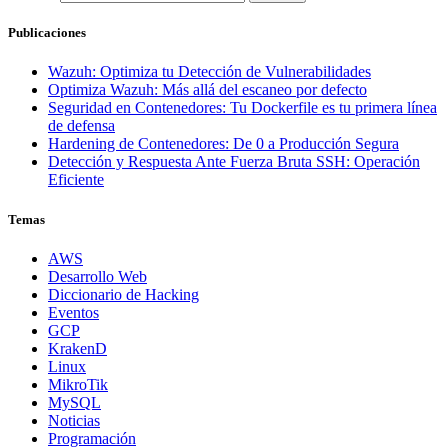
Publicaciones
Wazuh: Optimiza tu Detección de Vulnerabilidades
Optimiza Wazuh: Más allá del escaneo por defecto
Seguridad en Contenedores: Tu Dockerfile es tu primera línea
de defensa
Hardening de Contenedores: De 0 a Producción Segura
Detección y Respuesta Ante Fuerza Bruta SSH: Operación
Eficiente
Temas
AWS
Desarrollo Web
Diccionario de Hacking
Eventos
GCP
KrakenD
Linux
MikroTik
MySQL
Noticias
Programación