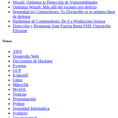
Wazuh: Optimiza tu Detección de Vulnerabilidades
Optimiza Wazuh: Más allá del escaneo por defecto
Seguridad en Contenedores: Tu Dockerfile es tu primera línea
de defensa
Hardening de Contenedores: De 0 a Producción Segura
Detección y Respuesta Ante Fuerza Bruta SSH: Operación
Eficiente
Temas
AWS
Desarrollo Web
Diccionario de Hacking
Eventos
GCP
KrakenD
Linux
MikroTik
MySQL
Noticias
Programación
Python
Seguridad Informática
Symfony
Uncategorized