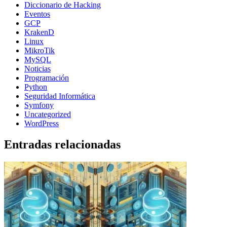
Diccionario de Hacking
Eventos
GCP
KrakenD
Linux
MikroTik
MySQL
Noticias
Programación
Python
Seguridad Informática
Symfony
Uncategorized
WordPress
Entradas relacionadas