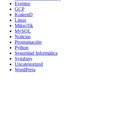
Eventos
GCP
KrakenD
Linux
MikroTik
MySQL
Noticias
Programación
Python
Seguridad Informática
Symfony
Uncategorized
WordPress