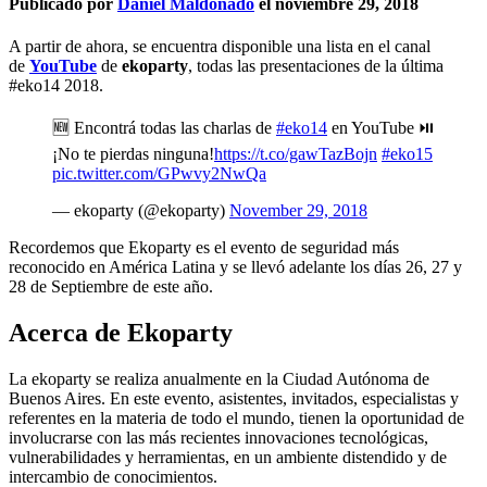
Publicado por
Daniel Maldonado
el
noviembre 29, 2018
A partir de ahora, se encuentra disponible una lista en el canal
de
YouTube
de
ekoparty
, todas las presentaciones de la última
#eko14 2018.
🆕 Encontrá todas las charlas de
#eko14
en YouTube ⏯
¡No te pierdas ninguna!
https://t.co/gawTazBojn
#eko15
pic.twitter.com/GPwvy2NwQa
— ekoparty (@ekoparty)
November 29, 2018
Recordemos que Ekoparty es el evento de seguridad más
reconocido en América Latina y se llevó adelante los días 26, 27 y
28 de Septiembre de este año.
Acerca de Ekoparty
La ekoparty se realiza anualmente en la Ciudad Autónoma de
Buenos Aires. En este evento, asistentes, invitados, especialistas y
referentes en la materia de todo el mundo, tienen la oportunidad de
involucrarse con las más recientes innovaciones tecnológicas,
vulnerabilidades y herramientas, en un ambiente distendido y de
intercambio de conocimientos.