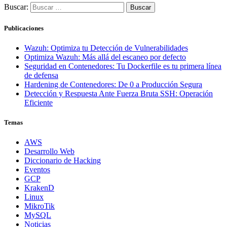
Buscar:
Publicaciones
Wazuh: Optimiza tu Detección de Vulnerabilidades
Optimiza Wazuh: Más allá del escaneo por defecto
Seguridad en Contenedores: Tu Dockerfile es tu primera línea
de defensa
Hardening de Contenedores: De 0 a Producción Segura
Detección y Respuesta Ante Fuerza Bruta SSH: Operación
Eficiente
Temas
AWS
Desarrollo Web
Diccionario de Hacking
Eventos
GCP
KrakenD
Linux
MikroTik
MySQL
Noticias