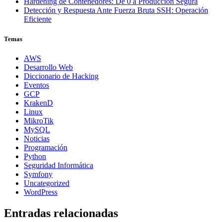
Hardening de Contenedores: De 0 a Producción Segura
Detección y Respuesta Ante Fuerza Bruta SSH: Operación
Eficiente
Temas
AWS
Desarrollo Web
Diccionario de Hacking
Eventos
GCP
KrakenD
Linux
MikroTik
MySQL
Noticias
Programación
Python
Seguridad Informática
Symfony
Uncategorized
WordPress
Entradas relacionadas