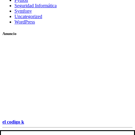
Python
Seguridad Informática
Symfony
Uncategorized
WordPress
Anuncio
el codigo k
Hestia | Desarrollado por
ThemeIsle