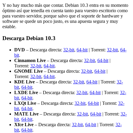
Y no hay mucho más que contar. Debian 10.3 entra en su momento
óptimo así que tenedla en cuenta tanto para vuestro escritorio como
para vuestro servidor, porque salvo que el soporte de hardware y
software se quede un poco justo, es una apuesta segura y muy
estable.
Descarga Debian 10.3
DVD
– Descarga directa:
32-bit
,
64-bit
| Torrent:
32-bit
,
64-
bit
.
Cinnamon Live
– Descarga directa:
32-bit
,
64-bit
|
Torrent:
32-bit
,
64-bit
.
GNOME Live
– Descarga directa:
32-bit
,
64-bit
|
Torrent:
32-bit
,
64-bit
.
KDE Live
– Descarga directa:
32-bit
,
64-bit
| Torrent:
32-
bit
,
64-bit
.
LXDE Live
– Descarga directa:
32-bit
,
64-bit
| Torrent:
32-
bit
,
64-bit
.
LXQt Live
– Descarga directa:
32-bit
,
64-bit
| Torrent:
32-
bit
,
64-bit
.
MATE Live
– Descarga directa:
32-bit
,
64-bit
| Torrent:
32-
bit
,
64-bit
.
Xfce Live
– Descarga directa:
32-bit
,
64-bit
| Torrent:
32-
bit
,
64-bit
.