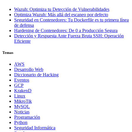
Wazuh: Optimiza tu Detección de Vulnerabilidades
Optimiza Wazuh: Más allá del escaneo por defecto
Seguridad en Contenedores: Tu Dockerfile es tu primera línea
de defensa
Hardening de Contenedores: De 0 a Producción Segura
Detección y Respuesta Ante Fuerza Bruta SSH: Operación
Eficiente
Temas
AWS
Desarrollo Web
Diccionario de Hacking
Eventos
GCP
KrakenD
Linux
MikroTik
MySQL
Noticias
Programación
Python
Seguridad Informática