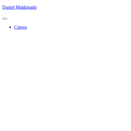
Daniel Maldonado
Cambiar
modo
Cursos
de
navegación