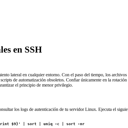
ales en SSH
iento lateral en cualquier entorno. Con el paso del tiempo, los archivo
 scripts de automatización obsoletos. Confiar únicamente en la rotación d
antizar el principio de menor privilegio.
onsultar los logs de autenticación de tu servidor Linux. Ejecuta el sigu
rint $9}' | sort | uniq -c | sort -nr