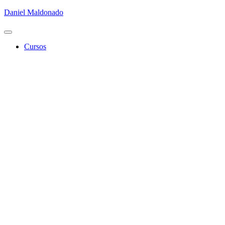
Daniel Maldonado
Cambiar
modo
Cursos
de
navegación