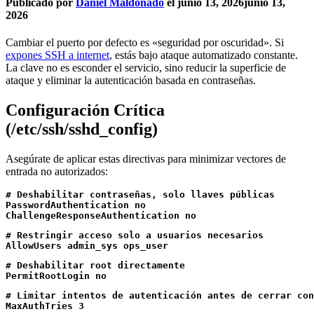
Publicado por
Daniel Maldonado
el
junio 13, 2026
junio 13,
2026
Cambiar el puerto por defecto es «seguridad por oscuridad». Si
expones SSH a internet
, estás bajo ataque automatizado constante.
La clave no es esconder el servicio, sino reducir la superficie de
ataque y eliminar la autenticación basada en contraseñas.
Configuración Crítica
(/etc/ssh/sshd_config)
Asegúrate de aplicar estas directivas para minimizar vectores de
entrada no autorizados:
# Deshabilitar contraseñas, solo llaves públicas

PasswordAuthentication no

ChallengeResponseAuthentication no
# Restringir acceso solo a usuarios necesarios

AllowUsers admin_sys ops_user
# Deshabilitar root directamente

PermitRootLogin no
# Limitar intentos de autenticación antes de cerrar con
MaxAuthTries 3