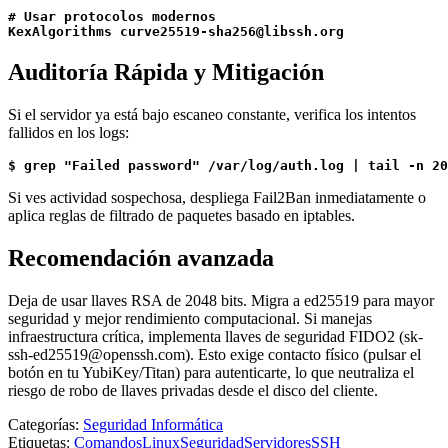
# Usar protocolos modernos

KexAlgorithms curve25519-sha256@libssh.org
Auditoría Rápida y Mitigación
Si el servidor ya está bajo escaneo constante, verifica los intentos
fallidos en los logs:
$ grep "Failed password" /var/log/auth.log | tail -n 20
Si ves actividad sospechosa, despliega Fail2Ban inmediatamente o
aplica reglas de filtrado de paquetes basado en iptables.
Recomendación avanzada
Deja de usar llaves RSA de 2048 bits. Migra a ed25519 para mayor
seguridad y mejor rendimiento computacional. Si manejas
infraestructura crítica, implementa llaves de seguridad FIDO2 (sk-
ssh-ed25519@openssh.com). Esto exige contacto físico (pulsar el
botón en tu YubiKey/Titan) para autenticarte, lo que neutraliza el
riesgo de robo de llaves privadas desde el disco del cliente.
Categorías:
Seguridad Informática
Etiquetas:
Comandos
Linux
Seguridad
Servidores
SSH