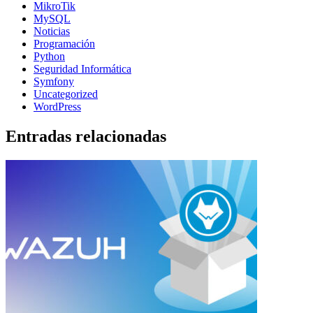
MikroTik
MySQL
Noticias
Programación
Python
Seguridad Informática
Symfony
Uncategorized
WordPress
Entradas relacionadas