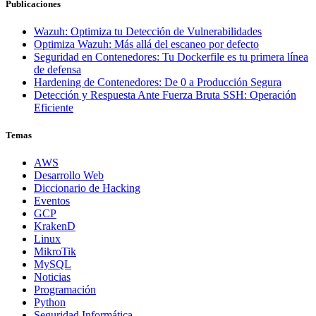
Publicaciones
Wazuh: Optimiza tu Detección de Vulnerabilidades
Optimiza Wazuh: Más allá del escaneo por defecto
Seguridad en Contenedores: Tu Dockerfile es tu primera línea
de defensa
Hardening de Contenedores: De 0 a Producción Segura
Detección y Respuesta Ante Fuerza Bruta SSH: Operación
Eficiente
Temas
AWS
Desarrollo Web
Diccionario de Hacking
Eventos
GCP
KrakenD
Linux
MikroTik
MySQL
Noticias
Programación
Python
Seguridad Informática