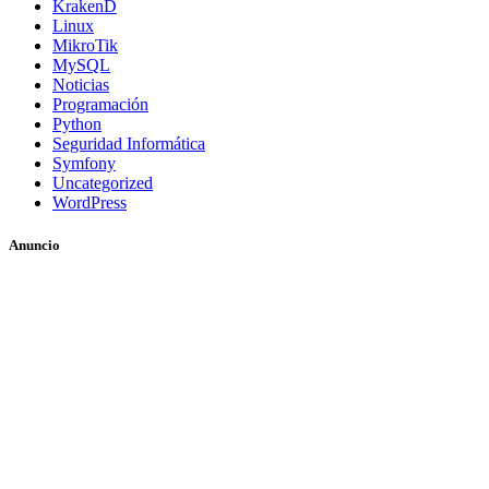
KrakenD
Linux
MikroTik
MySQL
Noticias
Programación
Python
Seguridad Informática
Symfony
Uncategorized
WordPress
Anuncio