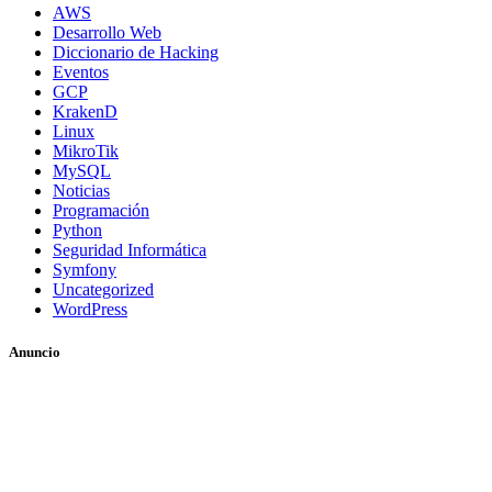
AWS
Desarrollo Web
Diccionario de Hacking
Eventos
GCP
KrakenD
Linux
MikroTik
MySQL
Noticias
Programación
Python
Seguridad Informática
Symfony
Uncategorized
WordPress
Anuncio