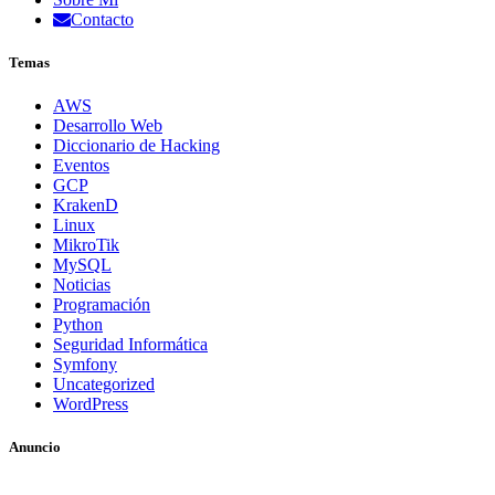
Contacto
Temas
AWS
Desarrollo Web
Diccionario de Hacking
Eventos
GCP
KrakenD
Linux
MikroTik
MySQL
Noticias
Programación
Python
Seguridad Informática
Symfony
Uncategorized
WordPress
Anuncio