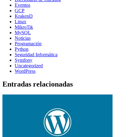
Eventos
GCP
KrakenD
Linux
MikroTik
MySQL
Noticias
Programación
Python
Seguridad Informática
Symfony
Uncategorized
WordPress
Entradas relacionadas