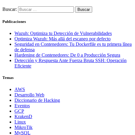
Buscar:
Publicaciones
Wazuh: Optimiza tu Detección de Vulnerabilidades
Optimiza Wazuh: Más allá del escaneo por defecto
Seguridad en Contenedores: Tu Dockerfile es tu primera línea
de defensa
Hardening de Contenedores: De 0 a Producción Segura
Detección y Respuesta Ante Fuerza Bruta SSH: Operación
Eficiente
Temas
AWS
Desarrollo Web
Diccionario de Hacking
Eventos
GCP
KrakenD
Linux
MikroTik
MySQL