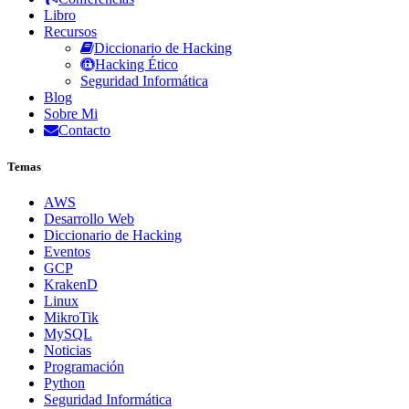
Libro
Recursos
Diccionario de Hacking
Hacking Ético
Seguridad Informática
Blog
Sobre Mi
Contacto
Temas
AWS
Desarrollo Web
Diccionario de Hacking
Eventos
GCP
KrakenD
Linux
MikroTik
MySQL
Noticias
Programación
Python
Seguridad Informática