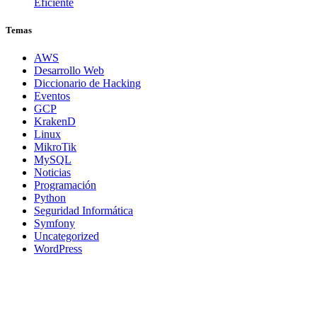
Eficiente
Temas
AWS
Desarrollo Web
Diccionario de Hacking
Eventos
GCP
KrakenD
Linux
MikroTik
MySQL
Noticias
Programación
Python
Seguridad Informática
Symfony
Uncategorized
WordPress