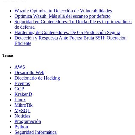
Wazuh: Optimiza tu Detección de Vulnerabilidades
Optimiza Wazuh: Más allá del escaneo por defecto
Seguridad en Contenedores: Tu Dockerfile es tu primera línea
de defensa
Hardening de Contenedores: De 0 a Producción Segura
Detección y Respuesta Ante Fuerza Bruta SSH: Operación
Eficiente
Temas
AWS
Desarrollo Web
Diccionario de Hacking
Eventos
GCP
KrakenD
Linux
MikroTik
MySQL
Noticias
Programación
Python
Seguridad Informática