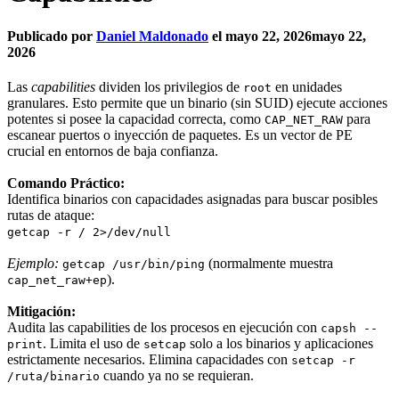
Publicado por
Daniel Maldonado
el
mayo 22, 2026
mayo 22,
2026
Las
capabilities
dividen los privilegios de
en unidades
root
granulares. Esto permite que un binario (sin SUID) ejecute acciones
potentes si posee la capacidad correcta, como
para
CAP_NET_RAW
escanear puertos o inyección de paquetes. Es un vector de PE
crucial en entornos de baja confianza.
Comando Práctico:
Identifica binarios con capacidades asignadas para buscar posibles
rutas de ataque:
getcap -r / 2>/dev/null
Ejemplo:
(normalmente muestra
getcap /usr/bin/ping
).
cap_net_raw+ep
Mitigación:
Audita las capabilities de los procesos en ejecución con
capsh --
. Limita el uso de
solo a los binarios y aplicaciones
print
setcap
estrictamente necesarios. Elimina capacidades con
setcap -r
cuando ya no se requieran.
/ruta/binario