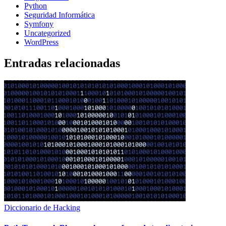
Python
Seguridad Informática
Symfony
Uncategorized
WordPress
Entradas relacionadas
Diccionario de Hacking