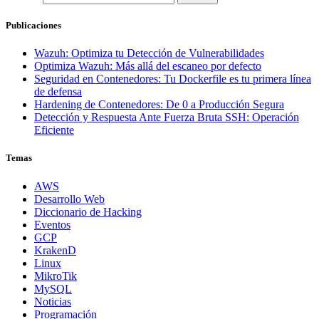
Publicaciones
Wazuh: Optimiza tu Detección de Vulnerabilidades
Optimiza Wazuh: Más allá del escaneo por defecto
Seguridad en Contenedores: Tu Dockerfile es tu primera línea
de defensa
Hardening de Contenedores: De 0 a Producción Segura
Detección y Respuesta Ante Fuerza Bruta SSH: Operación
Eficiente
Temas
AWS
Desarrollo Web
Diccionario de Hacking
Eventos
GCP
KrakenD
Linux
MikroTik
MySQL
Noticias
Programación